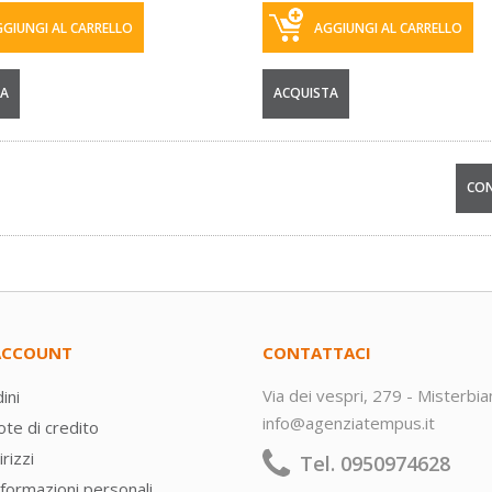
GIUNGI AL CARRELLO
AGGIUNGI AL CARRELLO
TA
ACQUISTA
 ACCOUNT
CONTATTACI
Via dei vespri, 279 - Misterbi
ini
info@agenziatempus.it
ote di credito
irizzi
Tel. 0950974628
nformazioni personali