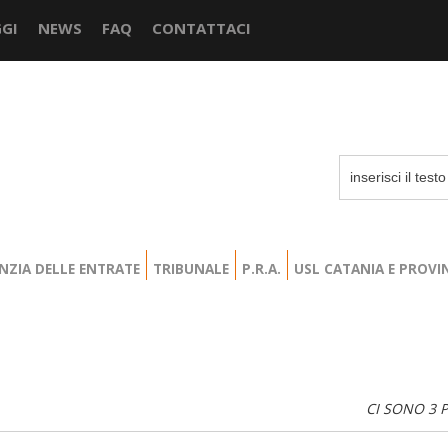
GI
NEWS
FAQ
CONTATTACI
NZIA DELLE ENTRATE
TRIBUNALE
P.R.A.
USL CATANIA E PROVI
CI SONO 3 