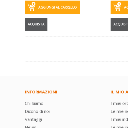
AGGIUNGI AL CARRELLO
AG
ACQUISTA
ACQUIS
INFORMAZIONI
IL MIO
Chi Siamo
I miei ord
Dicono di noi
Le mie n
Vantaggi
I miei ind
News
Le mie i