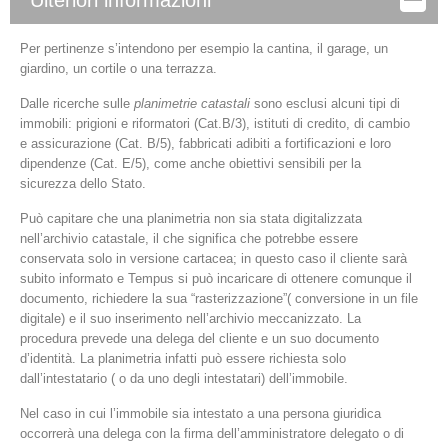
Per pertinenze s’intendono per esempio la cantina, il garage, un
giardino, un cortile o una terrazza.
Dalle ricerche sulle
planimetrie catastali
sono esclusi alcuni tipi di
immobili: prigioni e riformatori (Cat.B/3), istituti di credito, di cambio
e assicurazione (Cat. B/5), fabbricati adibiti a fortificazioni e loro
dipendenze (Cat. E/5), come anche obiettivi sensibili per la
sicurezza dello Stato.
Può capitare che una planimetria non sia stata digitalizzata
nell’archivio catastale, il che significa che potrebbe essere
conservata solo in versione cartacea; in questo caso il cliente sarà
subito informato e Tempus si può incaricare di ottenere comunque il
documento, richiedere la sua “rasterizzazione”( conversione in un file
digitale) e il suo inserimento nell’archivio meccanizzato. La
procedura prevede una delega del cliente e un suo documento
d’identità. La planimetria infatti può essere richiesta solo
dall’intestatario ( o da uno degli intestatari) dell’immobile.
Nel caso in cui l’immobile sia intestato a una persona giuridica
occorrerà una delega con la firma dell’amministratore delegato o di